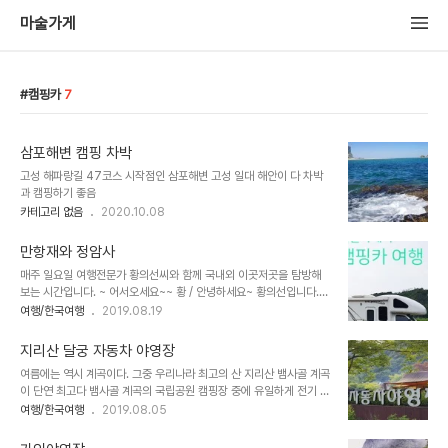
마술가게
캠핑카
7
삼포해변 캠핑 차박
고성 해파랑길 47코스 시작점인 삼포해변 고성 일대 해안이 다 차박
과 캠핑하기 좋음
카테고리 없음
2020.10.08
만항재와 정암사
매주 일요일 여행전문가 황의선씨와 함께 국내외 이곳저곳을 탐방해
보는 시간입니다. ~ 어서오세요~~ 황 / 안녕하세요~ 황의선입니다.
장 / 8월 중순을 넘어가니 더위가 한풀 꺽인 것 같아요. 계절의 흐름이
여행/한국여행
2019.08.19
란 게 늘 느끼는 거지만 참 신비로워요 황 / 네 맞습니다. 과학적으로야
지구와 태양의 운동으로 설명할 수 있겠지만 실제로 변화하는 걸 몸으
지리산 달궁 자동차 야영장
로 느끼다보면 신비롭다는 걸 저도 느낍니다. 그래서 오늘은 하늘에서
여름에는 역시 계곡이다. 그중 우리나라 최고의 산 지리산 뱀사골 계곡
가까운 곳으로 가보려고 합니다. 강원도 정선 만항재와 정암사입니다.
이 단연 최고다 뱀사골 계곡의 국립공원 캠핑장 중에 유일하게 전기 사
장 / 만항재가 자동차가 갈 수 있는 포장도로 중 가장 높다면서요? 황 /
용이 가능한 곳이 달궁 자동차 야영장이다. 일반 사이트는 600w 카
여행/한국여행
2019.08.05
네! 하늘과 가장 가까운 곳으로 가고 싶을 때. 차를 타고 갈 수 있는 곳
라반사이트는 약 2Kw 정도(확실하지는 않지만 1.5Kw 이상은 확실한
이 만항재죠. 태풍과 장마 그리고 여름날의 푹푹 찌는 무더위로 축축하
듯)까지 전기를 쓸 수 있다. 뱀사골 자동차 야영장이나 달궁 일반 야영
게 젖은 몸과 ..