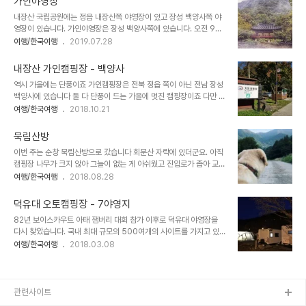
가인야영장
장에 비해 계곡으로 가려면 차도를 건너가야 한다는 점이 최대의 단점
내장산 국립공원에는 정읍 내장산쪽 야영장이 있고 장성 백양사쪽 야
이다. 규모가 크다는 점은 단점이 되기도 하고 장점이 되기도 한다. 규
영장이 있습니다. 가인야영장은 장성 백양사쪽에 있습니다. 오전 9시
모가 있다보니 여름에는 캠핑장 내에 매점도 운영한다. 계곡 물이 세차
~오후 6시까지는 (정확한 시간보다는 근무자가 있느냐 없느냐) 절 관
여행/한국여행
2019.07.28
게 흐르는 물인데다가 국립공원이라 주변에 축사가 없어서 모기는 별
리인이 주차료와 관람료를 받습니다. 주차장과 캠핑 사이트가 분리되
로 없다. 오토캠핑 초창기부터 있던 곳이라 이곳이 어떻게 변화했는지
어 있어서 수레로 짐을 나르는 구조입니다. 카라반사이트는 4개 있는
기억한다. 뱀사골야영장과 덕동 ..
내장산 가인캠핑장 - 백양사
데 텐트 사이트와는 떨어져 있습니다. 텐트 사이트는 나무로 울타리가
역시 가을에는 단풍이죠 가인캠핑장은 전북 정읍 쪽이 아닌 전남 장성
되어 있어 사생활(?) 보호도 되는 편이고 아늑하기도 합니다. 화장실은
백양사에 있습니다 둘 다 단풍이 드는 가을에 멋진 캠핑장이죠 다만 국
세군데 있는데 대체로 깨끗합니다. 아무래도 국립이라 관리가 잘되어
립공원 캠핑장 비용 말고도 백양사에서 징수하는 주차비와 문화재 관
여행/한국여행
2018.10.21
있습니다. 캠핑장에서 절 쪽으로 가볍게 한바퀴 산책하기 좋습니다. 물
람료를 내야하는데요 이걸 내기 싫은 분들은 오후 6시 이후에 들어가
론 산에 다녀오실 분들은 더 좋겠지만요. 가을에 왔을 때 못보던 연꽃
시면 됩니다 카라반 구역말고 오토캠핑 구역은 편백나무로 구역을 분
화분들이 많더군요. 템플스테이도 많이오고..
묵림산방
리해놔서 포근한 나만의 사이트가 됩니다 이게 은근 매력있습니다. 다
이번 주는 순창 묵림산방으로 갔습니다 회문산 자락에 있더군요. 아직
만 자동차를 바로 옆에 댈 수 없으니 약간 불편하지만요 가을에 백양사
캠핑장 나무가 크지 않아 그늘이 없는 게 아쉬웠고 진입로가 좁아 교행
아름답습니다
이 어렵다는 점도 단점이었습니다. 산이 깊은 편이라 시원했습니다. 반
여행/한국여행
2018.08.28
려견도 같이 갈 수 있다는 점이 좋았구요.
덕유대 오토캠핑장 - 7야영지
82년 보이스카우트 아태 잼버리 대회 참가 이후로 덕유대 야영장을
다시 찾았습니다. 국내 최대 규모의 500여개의 사이트를 가지고 있
는 야영장이죠. 그 중 7야영장에서 오토캠핑과 카라반 모터홈 등을 이
여행/한국여행
2018.03.08
용할 수 있습니다.물론 다른 1~6야영장에서도 캠핑이 가능하지만 주
차를 텐트 바로 옆에 할 수는 없는 듯 합니다. 겨울 캠핑은 장비가 잘
갖춰져 있다면 호젓한 낭만이 있을 수 있지만 아무래도 시즌 시작은 봄
이라고 봐야죠 이제 봄이 오는 3월이 드디어 왔습니다. 3월부터 모기
관련사이트
가 극성을 부리리기 전인 6월까지 그리고 모기가 물러가는 10월부터