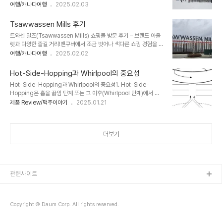
스키장은 고유한 특징을 가지고 있으며, 스키 및 스노보드를 즐기는 방
여행/캐나다여행
2025.02.03
의 달콤함이 살짝 느껴집니다.포도의 깊은 풍미가 더해지면서 가벼운
식에 따라 선호도가 달라질 수 있습니다.---1. Grouse Mountain
떫은맛도 감돌며, 브렛 효모의 짚 내음과 약간의 가죽(Lea..
– 접근성이 뛰어난 스키장장점:도심과 가까움: 밴쿠버 다운타운에서
Tsawwassen Mills 후기
가장 가까운 스키장으로, 대중교통으로도 쉽게 갈 수 있습니다.도시 전
트와센 밀즈(Tsawwassen Mills) 쇼핑몰 방문 후기 – 브랜드 아울
망: 대표적인 슬로프인 The Cut에서 바라보는 밴쿠버 시내 전망이
렛과 다양한 즐길 거리!밴쿠버에서 조금 벗어나 색다른 쇼핑 경험을 원
아름답습니다.야간 스키 가능: 저녁까지 운영되어 퇴근 후에도 즐길 수
한다면, 트와센 밀즈(Tsawwassen Mills) 쇼핑몰을 추천합니다! 이
여행/캐나다여행
2025.02.02
있습니다.시설이 현대적: 레스토랑, 라운지 등 다양한 편의시설이 잘
곳은 BC주 델타(Delta)에 위치한 대형 아울렛 쇼핑몰로, 넓고 쾌적
갖춰져 있습니다.최근 곤돌라가 새로 추가되어 빠르게 산 위로 올라갈
한 공간에서 다양한 브랜드 쇼핑과 엔터테인먼트를 즐길 수 있는 곳이
수 있..
Hot-Side-Hopping과 Whirlpool의 중요성
에요.직접 방문해본 경험을 바탕으로 쇼핑, 푸드코트, 엔터테인먼트,
Hot-Side-Hopping과 Whirlpool의 중요성1. Hot-Side-
접근성 등을 세세하게 소개해드릴게요.1. 트와센 밀즈 위치 및 접근성
Hopping은 홉을 끓임 단계 또는 그 이후(Whirlpool 단계)에서 추
트와센 밀즈는 밴쿠버 다운타운에서 약 40분 정도 걸리는 거리예요.
가해 맥주의 쓴맛, 풍미, 향을 조정하는 과정입니다.2. Whirlpool은
제품 Review/맥주이야기
2025.01.21
차가 있다면 훨씬 편리하지만, 대중교통을 이용할 수도 있어요.주차 정
끓임 이후 워트를 회전시켜 불순물을 제거하고, 맥주의 향과 풍미를 조
보무료 주차장이 굉장히 넓어서 주차 걱정은 없어요! 심지어 전기차 충
정하는 핵심 단계입니다.---핵심 요약1. Whirlpool의 역할:끓임 후
전소도 마련되..
워트를 회전시키며 홉을 추가해 향미 성분(리날룰, 제라니올 등)을 극
더보기
대화.침전물(트럽)을 모아 제거하고 맑고 깨끗한 워트를 발효 준비 상
태로 만듦.2. Whirlpool의 온도와 시간:온도: 섭씨 85°C(185°F)
가 홉 오일 보존에 가장 적합.시간: 80분 동안 유지하면 풍미가 약
9~16.5% 증가.3. 아이소머화와 쓴맛 관리:..
관련사이트
Copyright © Daum Corp. All rights reserved.