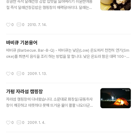
상큼한 즉석 달래간장 김밥 입맛을 잃어버리기 쉬운한여름
었지만 봄날에는 좋더군요. 다만 도심과 가까와서 고기 구
철 즉석 달래간장김밥은 캠핑장의 매력덩어리다. 달래는
워먹으러 오시는 분도 많다는 점 참고해야 합니다^^ 인터
이름답지 않게 쌉사래한 맛이 매력이다. 특히 간장에 살짝
뷰 본문 링크입니다. http://blog.jb.go.kr/130167243
절였을 때 우러나는 맛은 김밥과잘 어울린다. 평소 밥을 잘
588
작성시간
0
0
2010. 7. 14.
안 먹는 아이가 있다면 강력 추천하는 메뉴다. 마른 김에 갓
지은 고슬고슬한 밥을 올린 뒤 새콤달콤한 달래 간장을 살
짝 찍어 먹어보자. 무더위에 잃어 버렸던 입맛을다시 불러
바비큐 기본용어
올 수 있을 것이다. ·재료=달래 한줌，밥， 마른김， ·양념
글 내용
간장 재료=진간장 5큰술，물 2큰술，설탕 1/2 큰술，식
바비큐 (Barbecue. Bar-B-Q) - 바비큐는 낮은(Low) 온도에서 천천히 연기(Sm
초 1큰술，고춧가루 1큰술，들기름이나 참기름 1큰술，
oke)를 쬐면서 음식을 조리 하는 방법을 말 합니다. 낮은 온도라 함은 대략 100~17
통깨 1/2큰술 *양념간장은 집에서 미리 준비 ·만들기= 마
0도 정도를 뜻 합니다. 연기는 사과나무 포도나무 벗나무 참 나무 등을 사용하여 발
른 김은 6등분을 해 준비 / 달래는 송송 썰어 양념간장 재료
생시키며, 훈연 재료와 양 따라 맛 과 향이 달라 집니다. 럽 (Rub) Rub은 여러 가지
작성시간
0
0
2009. 1. 13.
와 함께 섞는다. / 갓 지은..
향신료를 이용하여 고기에 문지르는 방법을 말 합니다. Basic 케이준 Java 캔자스
럽 등이 있으며, 럽에 사용하는 재료로는 소금 황설탕 파프리카 후추 마늘가루 양파
가루 샐러리씨드 케이엔페퍼 칠리파우더 오레가노 월계수잎 등을 취향에 맞게 사용
가평 자라섬 캠핑장
하시고, 6 시간에서 12시간 냉장 보관 후 요리를 하시면 됩니다. 럽의 종류 : Dry Ru
글 내용
b, Wet ..
자라섬 캠핑장에 다녀왔습니다. 소문대로 화장실/공동취사
장이 깨끗하고 따뜻하다 못해 뜨거운 물이 콸콸 나오더군
요. 다만 세탁실과 샤워장은 동계라 운영하지 않았습니다.
자라섬은 낮에 평지라 산지와는 다르게 충분한 햇살을 받
작성시간
0
0
2009. 1. 4.
을수가 있더군요. 다만 밤에 바람이 막힘없이 불어와 좀 춥
게 느껴지기도 했습니다. 오가와 화목난로를 처음으로 사
용해 보았습니다. 생각보다 스노픽 리빙쉘과 잘 어울렸고