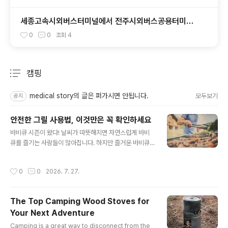
세종고속시외버스터미널에서 전주시외버스공용터미널
가는 시외버스 시간표
0
0
조회
4
캠핑
분류 전체보기
주요 글 목록
medical story의 글은 퍼가시면 안됩니다.
모두보기
공지
안전한 그릴 사용법, 이것만은 꼭 확인하세요
글 내용
바비큐 시즌이 왔다! 날씨가 따뜻해지면 자연스럽게 바비
큐를 즐기는 사람들이 많아집니다. 하지만 즐거운 바비큐
도 작은 부주의 하나가 큰 화재나 사고로 이어질 수 있습니
다. 특히 겨울 동안 사용하지 않았던 그릴은 사용 전에 반드
작성시간
0
0
2026. 7. 27.
시 점검해야 합니다.이번 글에서는 Costco Connection
에 실린 내용을 바탕으로, 바비큐를 더욱 안전하게 즐기기
위한 핵심 사항들을 정리해 보겠습니다.---1. 가장 먼저 해
The Top Camping Wood Stoves for
야 할 일은 '그릴 점검'오랫동안 사용하지 않은 가스 그릴은
Your Next Adventure
예상보다 많은 문제가 생길 수 있습니다.겨울 동안 추위와
글 내용
온도 변화가 반복되면서가스 호스가 딱딱해지거나 갈라질
Camping is a great way to disconnect from the