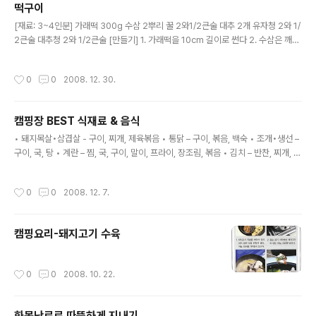
떡구이
크기도 적당했습니다. 제가 혼마를 직접 보지는 않았지만
글 내용
대부분의 의견이 혼마는 크다 였습니다. 오가와를 써보니
[재료: 3~4인분] 가래떡 300g 수삼 2뿌리 꿀 2와1/2큰술 대추 2개 유자청 2와 1/
화목난로가 나무를 어느정도 소비하는 지 감이 잡히더군
2큰술 대추청 2와 1/2큰술 [만들기] 1. 가래떡을 10cm 길이로 썬다 2. 수삼은 깨끗
요. 그리고 화목난로를 쓰는 것이 어느정도 주인장의 손을
하게 씻은 다음 잔뿌리를 제거하고 4cm 길이, 0.2cm 두께로 채 썬 다음 꿀에 재운
필요로 하는지도 실감했습니다. 오가와는 작아서 그럭저럭
다. 3. 대추는 살만 돌려 깎아 꾹꾹 눌러가며 동그랗게 만 다음 모양을 살려 0.3cm
작성시간
0
0
2008. 12. 30.
1만원짜리 1포대 장작으로 2박3일을 버틸수 있을것 ..
두께로 썬다. 4. 달군 팬에 가래떡을 올려놓고 속까지 다 말랑해질 때까지 약한 불에
서 굴려가며 2분정도 굽는다. 5. 접시에 가래떡을 담고 대추말이를 올린 다음 유자청
과 대추청, 꿀에 재운 수삼을 곁들인다.
캠핑장 BEST 식재료 & 음식
글 내용
• 돼지목살•삼겹살 - 구이, 찌개, 제육볶음 • 통닭 – 구이, 볶음, 백숙 • 조개•생선 –
구이, 국, 탕 • 계란 – 찜, 국, 구이, 말이, 프라이, 장조림, 볶음 • 김치 – 반찬, 찌개, 볶
음, 구이, 탕 • 감자 – 국, 구이, 볶음, 찌개, 탕 • 소시지 – 반찬, 구이, 볶음, 찌개 • 밀
가루 – 전, 부침개, 수제비, • 어묵 – 반찬, 국, 볶음, 찌개 • 오징어•낙지 – 구이, 찌개,
작성시간
0
0
2008. 12. 7.
볶음, 탕 • 만두 – 구이, 탕, 국, 간식 • 라면 – 찌개, 간식, 식사
캠핑요리-돼지고기 수육
작성시간
0
0
2008. 10. 22.
화목난로로 따뜻하게 지내기