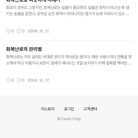
글 내용
화로의 경우도 그렇지만, 화목난로는 밑불이 중요하다. 밑불은 장작이 타고난 후 생
기는 숯불을 말한다. 장작은 순간 화력이 뛰어나지만 열기가 오래 지속되지 않고 금
새 사그라든다. 밑불이 부족한 상태에서 장작을 난로 안에 집어넣으면 금새 난로가
싸늘하게 식어버리는 것을 경험할 수 있다. 타오르던 불을 새로 투입한 장작이 사그
작성시간
0
0
2008. 10. 17.
라들게 만들기 때문이다. 이런 식으로는 절대 거실 텐트를 훈훈하게 유지하기 어렵
다. 난로 가까이 가야만 겨우 온기를 느낄 수 있을 것이다. 그래서 화목난로가 따뜻하
지 않다는 불만의 소리가 나온다. 밑불은 장작이 타고나면 자연스럽게 만들어진다.
화목난로의 관리법
소나무 등 숯불이 잘 만들어지지 않는 화목보다는 참나무 장작이 많이 사용되는 것도
글 내용
이러한 이유가 크다. 참나무의 숯불은 양도 많고 오래 간다. 그러..
화목난로는 익히 알려진 바대로 관리가 까다로운 편이다. 매번 사용시마다 연통을 청
소해야 하고 이동이나 보관시 냄새가 새나오는 것을 방지하기 위해 밀폐를 해야만 한
다. 스테인레스가 아닌 화목난로의 경우 화목 연소시 발생하는 수분으로 인해 내외부
에 녹이 쉽게 발생한다. 이러한 것들이 번거로움을 싫어하는 캠퍼들로부터 화목난로
작성시간
0
0
2008. 10. 17.
가 외면을 받는 주된 이유다. 그러나 화목난로가 주는 여러 장점 때문에 이러한 불편
도 기꺼이 감수하는 캠퍼가 많다. 화목난로만의 운치와 화력, 편리함(?) 등은 결코 포
기할 수 없는 장점이자 매력이기 때문이다. 다음은 화목난로의 관리법이다. 1. 연통
청소 화목난로 사용후에는 재를 버린 이후 연통 청소를 해주어야 한다. 난로 내부는
상관 없지만 연통 내부는 그동안 지폈던 화목의 진액, 찌꺼..
의안내
티스토리
로그인
고객센터
© Daum Corp.