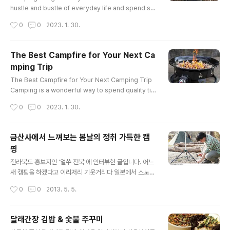
수 있고연결 부위가 느슨해질 수 있으며레귤레이터에도 이
hustle and bustle of everyday life and spend so
상이 생길 수 있습니다.바비큐를 시작하기 전에는 그릴 전
me quality time in nature. Whether you're campi
작성시간
0
0
2023. 1. 30.
체를 한 번 꼼꼼하게 살펴..
ng in the backcountry or just in a nearby state p
ark, a good camping stove can make all the diff
erence. If you're looking for a stove that's eco-f
The Best Campfire for Your Next Ca
riendly, convenient, and versatile, then a campin
mping Trip
g wood stove might be the perfect choice for y
글 내용
ou. Here's a look..
The Best Campfire for Your Next Camping Trip
Camping is a wonderful way to spend quality ti
me with friends and family, and one of the highli
작성시간
0
0
2023. 1. 30.
ghts of any camping trip is gathering around the
campfire. There's nothing quite like roasting ma
rshmallows, telling stories, and singing songs a
금산사에서 느껴보는 봄날의 정취 가득한 캠
s you bask in the warm glow of the fire. But with
핑
so many options available, it can be hard to cho
글 내용
ose the right c..
전라북도 홍보지인 '얼쑤 전북'에 인터뷰한 글입니다. 어느
새 캠핑을 하겠다고 이리저리 기웃거리다 일본에서 스노우
피크 텐트며 타프등을 사온 게 2007년 겨울이었네요. (그
작성시간
0
0
2013. 5. 5.
당시에 한국에 스노우피크가 공식적으로 진출하지 않았습
니다) 누나네가 유럽으로 60박61일의 긴 캠핑여행을 다녀
온 걸 보고 캠핑에 입문하게 되었죠. 아이가 어려서 쉬다가
달래간장 김밥 & 숯불 주꾸미
요즘 다시 필드에 나가게 되네요. 금산사는 불편한 점이 있
글 내용