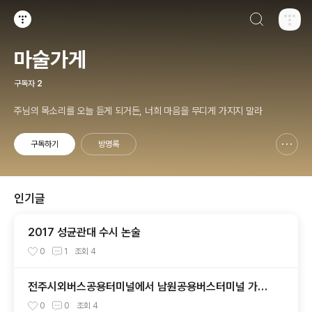
검색하기
티스토리
마술가게
구독자
2
주님의 목소리를 오늘 듣게 되거든, 너희 마음을 무디게 가지지 말라
구독하기
방명록
신고하기 레이어
열기
인기글
2017 성균관대 수시 논술
0
1
조회
4
전주시외버스공용터미널에서 남원공용버스터미널 가는
시외버스 시간표
0
0
조회
4