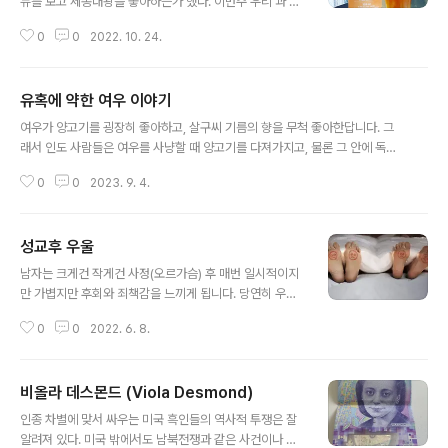
뉴를 보고 세종대왕을 좋아하는가 했다. 이번주 우리 과 맥
주 판매하는 리스트에 Big Apricot Fruit Saison | (5.
0
0
2022. 10. 24.
3% ABV, 25 IBU) 있는 걸 보다가 아 그때 그 세종이 이
세종이구나 싶었다. Saison은 세송과 세종의 중간 발음 정
도 되는듯... 불어이고 영어로 하면 season이라는 말이다.
유혹에 약한 여우 이야기
벨기에에서 처음 만든 것으로 여겨지고 Saison이 딱히 이
글 내용
런거다라고 말하기엔 Variation이 무척 많다. 하지만 쓴맛
여우가 양고기를 굉장히 좋아하고, 살구씨 기름의 향을 무척 좋아한답니다. 그
이 적고 신맛이 있으며 과일맛이 나는 것이 주류인듯. 좀 상
래서 인도 사람들은 여우를 사냥할 때 양고기를 다져가지고, 물론 그 안에 독약
쾌하다고 할까? (라거의 시원함 말고 말이다) 가벼운 느낌
을 넣고.. 거기에 살구씨 기름을 발라서 여우가 다니는 길목에 보기좋게 놓아 둡
을 준다. 북미에서 인기있는 맥주스타일이다. 벨기에에서
0
0
2023. 9. 4.
니다. 그런데 여우가 왜 여우겠습니까.. 딱 보고 눈치를 채는 거죠. 왜 뜬금없이
유래했다고는 하지만 미국 크..
내가 가장 좋아하는 고기에 내가 가장 좋아하는 기름을 바른 것이 왜 내가 좋아
하는 길목에 놓여 있겠는가? 딱 안다는 거죠, 미끼라는 것을.. 그렇게 알면 안 걸
성교후 우울
려들어야 하는데, 상당수의 여우들이 알면서도 걸려든다는 겁니다. 먹으면 죽는
글 내용
걸 아는데 처음부터 덥석 물리는 없죠. 처음엔 그냥 갑니다.. '아 저건 사람들이
남자는 크게건 작게건 사정(오르가슴) 후 매번 일시적이지
나를 잡으려고 놓은 거다.' 그런데 유혹이 너무너무 강하니까 생각을 하는 거예
만 가볍지만 후회와 죄책감을 느끼게 됩니다. 당연히 우울
요...
해지지요. 이는 실제로 혈중에 프로락틴이라는 호르몬이
0
0
2022. 6. 8.
급격히 상승해서 일어나는 현상이기도 한데 대부분 이를
진화성학적으로 풀이 합니다. 대부분의 동물들이 교미 중
에 더 죽음의 위험에 처하기 때문에 종족보존을 위해 하기
비올라 데스몬드 (Viola Desmond)
는 하지만 가능한 빨리 마치고 돌아서 가게 되어 있습니다.
글 내용
이를 위한 방책이라는 것입니다. 남자들의 조루가 여기서
인종 차별에 맞서 싸우는 미국 흑인들의 역사적 투쟁은 잘
왔다고도 합니다. 종교와는 직접 관계가 없습니다. 유럽에
알려져 있다. 미국 밖에서도 남북전쟁과 같은 사건이나 마