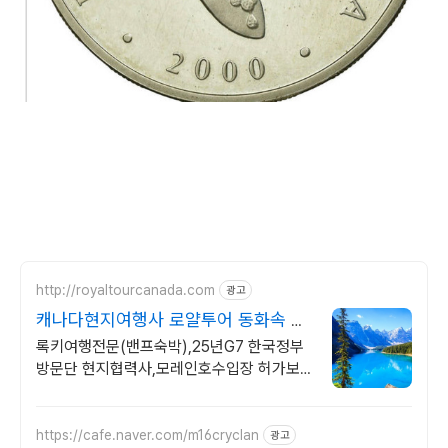
http://royaltourcanada.com
광고
캐나다현지여행사 로얄투어 동화속 마
을 밴프타운 숙박
록키여행전문(밴프숙박),25년G7 한국정부
방문단 현지협력사,모레인호수입장 허가보
유
https://cafe.naver.com/m16cryclan
광고