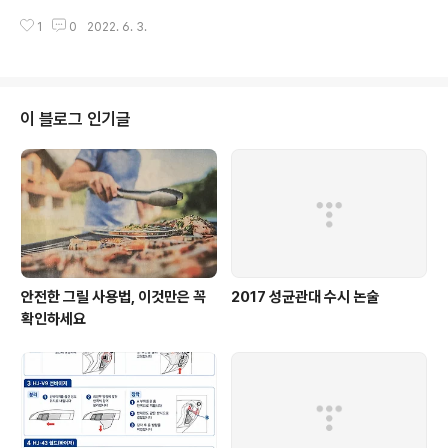
그리스도교가 들어온 이 후 ‘육체가 적’이 되었으니까 그렇
틴 루터 킹과 같은 인권 거인들의 역할에 대해 잘 알고 있는
게 보이기는 하지만 그 훨씬 이전인 159년경 갈렌(Galen)
1
0
2022. 6. 3.
사람들이 많다. 많은 사람들은 또한 캐나다에서 탈출한 노
이 ‘지구상의 모든 동물들은 교미를 하면 슬퍼지지만, 인간
예들이 자유를 찾아가는 비밀 경로인 소위 "지하철도"에 대
여자와 수탁만은 예외다’라 한 걸 ..
해서도 알고 있다. 캐나다는 미국 흑인들의 안전한 피난처
로서의 역사적 역할 때문에 캐나다 흑인들이 체제적 차별
에 대항하는 그들만의 투쟁이 있었다는 사실을 종종 잊어
이 블로그 인기글
버린다. 하지만, 캐나다에는 그들만의 인권 영웅들이 있다.
그들 중 한 명은 비올라 데스몬드라는 여성이다. 비올라 데
스몬드는 20세기 전반 노바스코샤의 핼리팩스에서 자랐
다. 핼리팩스에는 오랫동안 정착된 활기찬 흑인 공동체가
있었다. 그럼에도 불구하고, 비록 이 기..
안전한 그릴 사용법, 이것만은 꼭
2017 성균관대 수시 논술
확인하세요