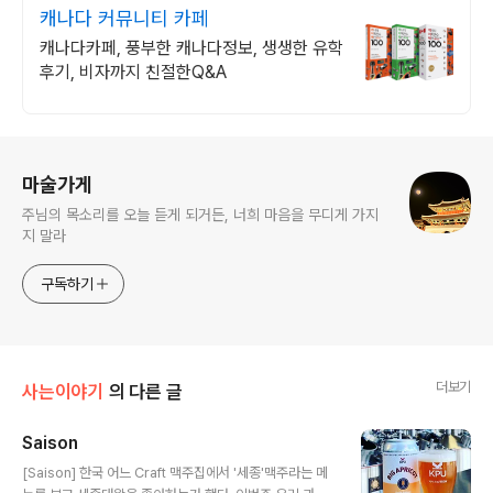
캐나다 커뮤니티 카페
캐나다카페, 풍부한 캐나다정보, 생생한 유학
후기, 비자까지 친절한Q&A
로그 정보
마술가게
주님의 목소리를 오늘 듣게 되거든, 너희 마음을 무디게 가지
지 말라
구독하기
더보기
사는이야기
의 다른 글
Saison
글 내용
[Saison] 한국 어느 Craft 맥주집에서 '세종'맥주라는 메