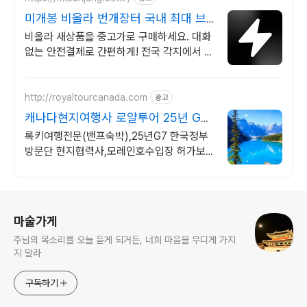
미개봉 비올라 번개장터 국내 최대 브
랜드 중고거래
비올라 새상품을 중고가로 구매하세요. 대화
없는 안전결제로 간편하게! 전국 각지에서 올
라오는 전국구 최다 상품 매일 10만 개 이상
의 신규 상품 업로드
http://royaltourcanada.com
광고
캐나다현지여행사 로얄투어 25년 G7
한국정부 협력사
록키여행전문(밴프숙박),25년G7 한국정부
방문단 현지협력사,모레인호수입장 허가보
유
로그 정보
마술가게
주님의 목소리를 오늘 듣게 되거든, 너희 마음을 무디게 가지
지 말라
구독하기