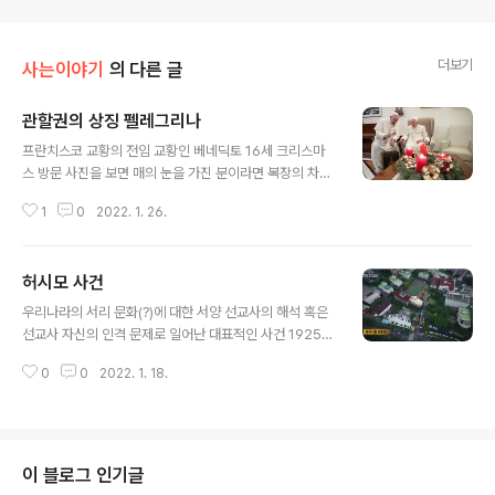
더보기
사는이야기
의 다른 글
관할권의 상징 펠레그리나
글 내용
프란치스코 교황의 전임 교황인 베네딕토 16세 크리스마
스 방문 사진을 보면 매의 눈을 가진 분이라면 복장의 차이
를 알아채셨을 겁니다 현 교황은 어깨망토인 펠레그리나를
1
0
2022. 1. 26.
입고 있지만 퇴임한 교황은 교황의 상징인 흰 수단은 입었
지만 펠레그리나는 착용하지 않고 있죠 펠레그리나가 주교
의 관할권을 표시하는 것이기 때문입니다 군대 다녀오신
허시모 사건
분이라면 소위 어깨 견장이 뜻하는 것이 지휘권(?)이라는
글 내용
걸 알고 계실텐데 그것과 거의 같은 개념이다라고 생각하
우리나라의 서리 문화(?)에 대한 서양 선교사의 해석 혹은
시면 되겠습니다. 한국의 주교 복장도 보시면 어깨 망토를
선교사 자신의 인격 문제로 일어난 대표적인 사건 1925년
하고 있는 분들은 현직 주교인 것이죠 물론 본당을 맡고 있
여름에 평안남도 순안에 거주하고 있던 미국 안식교 선교
는 신부들도 할 수 있지만 요즘엔 잘 안하시더라구요 #종
0
0
2022. 1. 18.
사 헤이스머(C. A. Haysmer) 집 과수원에 들어와 사과를
교의복은상징으로가득차있다
따먹은 그 지방 어린이(12세) 김명섭의 뺨 좌우에, 염산(초
산은 이라는 주장도 있다)으로 ‘됴적’이라는 글자를 크게 써
서 한 시간 동안이나 볕에 말린 후 풀어준 사건이다. 선교사
의 입장을 생각해 볼 여지는 있으나 어린이의 빰에 염산(진
이 블로그 인기글
짜 염산이라면 이건 큰 문제) 혹은 초산은으로 도적이라고