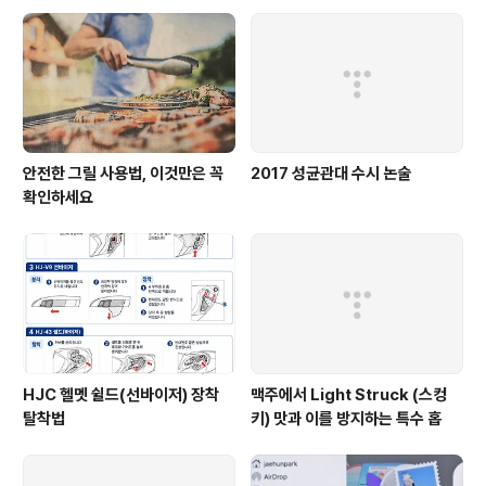
써서 땡볕에 1시간이나 세워 두었다는 건 이해하기 힘들다.
북한에서는 이 사건을 교과서에 미국인 선교사가 사과를
주운 한 어린이를 개로 물어뜯게 하다못해 그의 이마에 청
강수로 ‘도적..
안전한 그릴 사용법, 이것만은 꼭
2017 성균관대 수시 논술
확인하세요
HJC 헬멧 쉴드(선바이저) 장착
맥주에서 Light Struck (스컹
탈착법
키) 맛과 이를 방지하는 특수 홉