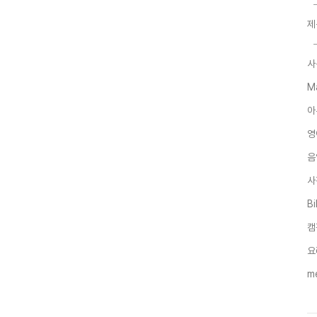
제
사
M
아
영
음
사
B
캠
요
me