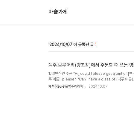
마술가게
2024/10/07
1
맥주 브루어리(양조장)에서 주문할 때 쓰는 영
1. 일반적인 주문 "Hi, could I please get a pint of [맥주 
주 이름], please." "Can I have a glass of [맥주 이
고 싶을때 "What do you recommend for someone who
제품 Review/맥주이야기
2024.10.07
the mood for something light and refreshing. W
"Which of your beers is the most popular rig
에서는 4oz 정도 안되게 맛보기용 샘플을 요구할 수 있다 "Could