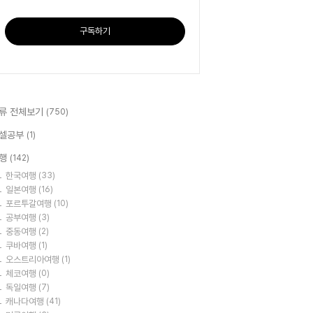
구독하기
류 전체보기
(750)
셀공부
(1)
행
(142)
한국여행
(33)
일본여행
(16)
포르투갈여행
(10)
공부여행
(3)
중동여행
(2)
쿠바여행
(1)
오스트리아여행
(1)
체코여행
(0)
독일여행
(7)
캐나다여행
(41)