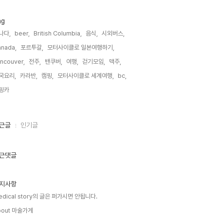
ag
나다,
beer,
British Columbia,
음식,
시외버스,
nada,
포르투갈,
모터사이클로 일본여행하기,
ncouver,
전주,
밴쿠버,
여행,
걷기모임,
맥주,
국요리,
카라반,
캠핑,
모터사이클로 세계여행,
bc,
핑카,
근글
인기글
근댓글
지사항
edical story의 글은 퍼가시면 안됩니다.
bout 마술가게