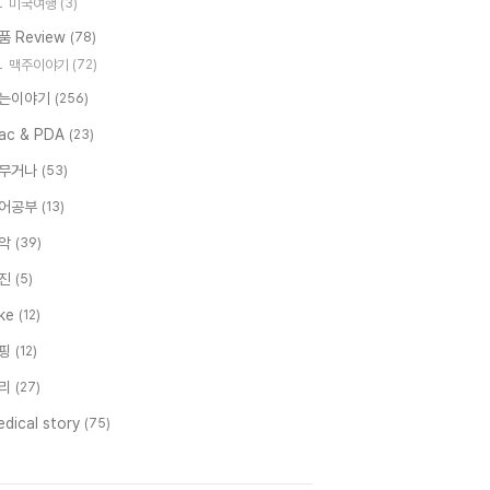
미국여행
(3)
품 Review
(78)
맥주이야기
(72)
는이야기
(256)
ac & PDA
(23)
무거나
(53)
어공부
(13)
악
(39)
진
(5)
ike
(12)
핑
(12)
리
(27)
dical story
(75)