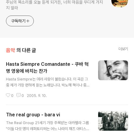
주님의 목소리를 오늘 듣게 되거든, 너희 마음을 무디게 가지
지 말라
구독하기
더보기
음악
의 다른 글
Hasta Siempre Comandante - 쿠바 혁
명 영웅에 바치는 찬가
글 내용
Hasta Siempre는 여러 사람이 불렀습니다. 이 곡은 그
중 제가 가장 편하게 듣는 노래입니다. 박노해 책이나 중국
의 붉은 별 꽃다지 음반만 가지고 있어도 국가보안법 위반
0
0
2005. 9. 10.
이라고 잡혀간 게 엊그제 같은데 체 게바라의 얼굴이 선명
한 CD가 당당히 수입되고 그의 평전이 읽히고 있으니 세상
이 좋아졌다고 해야 할까 세상이 정상이 되어 간다고 해야
The real group - bara vi
할까. 이 노래는 한마디로 '쿠바 혁명 영웅 동지'로서의 게
글 내용
바라에 대한 노래입니다.
The Real Group 21세기 가장 주목받는 아카펠라 그룹
"이들 다섯 명의 레퍼토리에는 어느 나라의 재즈 아티스트