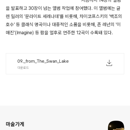
지금까지 14장의 앨범
을 발표하고 30장이 넘는 앨범 작업에 참여했다. 이 앨범에는 글
렌 밀러의 '문라이트 세레나데'를 비롯해, 차이코프스키의 '백조의
호수' 등 클래식 명곡이나 대중적인 소품을 비롯해, 존 레넌의 '이
매진'(Imagine) 등 팝을 얼후로 연주한 12곡이 수록돼 있다.
09._from_The_Swan_Lake
다운로드
로그 정보
마술가게