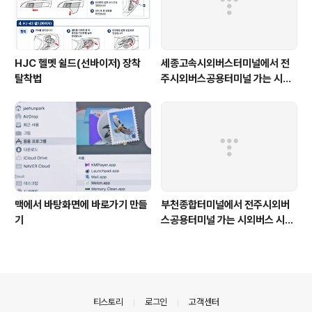
HJC 헬멧 쉴드(선바이저) 장착
세종고속시외버스터미널에서 전
탈착법
주시외버스공용터미널 가는 시외
버스 시간표
맥에서 바탕화면에 바로가기 만들
부천종합터미널에서 전주시외버
기
스공용터미널 가는 시외버스 시간
표
의안내
티스토리
로그인
고객센터