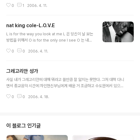
이건 자신의 기개를 펼쳐보이기 위해서라면 언젠가는 연주
0
1
2006. 4. 11.
해야 하는 스탠다드 명곡들을 모두 다루고 있다. 리얼그룹
이 카운트 베이시의 고전을 편곡하여 노래하는 것이나 빌
에빈스의 를 그들만의 화려한 화음으로 연주하는 것을 들
nat king cole-L.O.V.E
으면 그들의 음악의 뉘앙스를 얼마나 잘 이해하고 있느지
글 내용
에 놀라게 된다........" [시카고 트리뷴] The Real Group
L is for the way you look at me L 은 당신이 날 보는
은 현재의 재즈 아티스트들에게 귀감이 될 정도로 훌륭한
방법을 위해서 O is for the only one I see O 는 내가
그룹이다. 모든 멤버들은 스톡홀롬의 The Royal Music
보는 유일한 사람을 위해서라면 V is very, very extrao
Academy 만나게 되어 1984년 그룹을 결성했다. 데뷔
0
0
2006. 4. 11.
rdinary V 는 너무 너무 특별하게 E is even more than
이후로 3백 만장이 넘는 음반 판매량을 기록하며 Barbar
anyone that you adore can E 는 당신이 흠모하는 사
a H..
람이 사랑할수 있는것보다 더 많이 Love is all that I can
그레고리안 성가
give to you 사랑은 내가 당신에게 줄수 있는 모든것이죠
글 내용
Love is more than just a game for two 사랑은 단지
사실 내가 그레고리안에 대해 뭐라고 쓸만큼 잘 알지는 못한다. 그저 대학 다니
두사람을 위한 게임 그 이상이고 Two in love can mak
면서 종교음악 시간에 차인현신부님에게 배운 거 조금하고 수도원에서 있으면
e it 사랑에 빠진 두사람은 해낼수 있어요 Tak..
서 배운거 조금뿐이다. 먼저 내가 가장 좋아하는 그레고리안 부터 들어보시라.
0
0
2006. 4. 18.
확인해 보지는 않았지만 현재 남아있는 대부분의 남자 수도자들의 그레고리안
은 베네딕도 수도회의 것들이다. 천주교 남자 수도회는 몇개의 계보로 나눌수
있는데 대개 베네딕토회 계열의 수도회의 전례가 아름답다. 역사도 오래되었거
니와 한곳에 계속 머물러 있는 수도회의 특성과도 무관하지 않으리라 생각된다.
실제로 수도원에서 기도를 하다보면 만약 이렇게 하루에 몇 번씩 기도를 하는데
이 블로그 인기글
그냥 읽기만 했다면 참 지루하고 재미없겠다는 생각이 들게된다. 수도자들의 기
도는 천주교의 시기마다(사순/부활/연중..