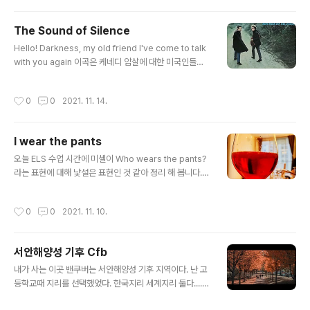
스런 군 역사가 없어서겠죠 평화유지를 위한 명예로운 일
이라고 생각들하더라구요. 미국은 Memorial Day 라고
The Sound of Silence
하죠.
글 내용
Hello! Darkness, my old friend I've come to talk
with you again 이곡은 케네디 암살에 대한 미국인들의
침묵하고 있지만 내면에는 분노를 느끼고 있는 정서를 나
타낸 것으로 해석된다. 베트남전에 대한 반전곡으로 쓰였
작성시간
0
0
2021. 11. 14.
고 영화 '졸업' OST로도 쓰였다. 사이먼 & 가펑클 버전이
최고지만 Carmen Mcrae 버전도 좋다. 특히 불금에 혼
술의 반주로 말이다. '졸업'만큼이나 비밀스런 사연이 많고
I wear the pants
어둠 형제와 할말이 많은 나는 더더욱 그러하다. https://y
글 내용
outu.be/5lOw6Pzpu24
오늘 ELS 수업 시간에 미셸이 Who wears the pants?
라는 표현에 대해 낯설은 표현인 것 같아 정리 해 봅니다.
직역하면 바지 입은 사람이 누구야? 라는 표현이지만 wea
r the pants 는 주도권을 행사하다라는 뜻입니다. My fat
작성시간
0
0
2021. 11. 10.
her wears the pants 우리 아버지가 주도권을 행사해
요. 혹은 목소리가 제일 커요 라는 뜻이죠. 그러니 미셀 아
버지가 Who wears the pants in the house? 라고 한
서안해양성 기후 Cfb
건 이 집에서 가장이 누군데 그래? 내가 가장이야! 라는 말
글 내용
이겠죠. 상당히 가부장적인것이죠 ^^ 만약 She wears th
내가 사는 이곳 밴쿠버는 서안해양성 기후 지역이다. 난 고
e pants. 라고 한다면 그녀가 주도권을 가졌어. 라는 뜻이
등학교때 지리를 선택했었다. 한국지리 세계지리 둘다.....
구요.
박영조 선생님 덕분인데 너무너무 재미있게 잘 알려주셨