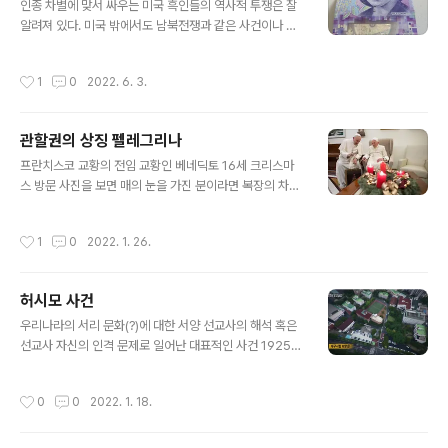
왔다고도 합니다. 종교와는 직접 관계가 없습니다. 유럽에
인종 차별에 맞서 싸우는 미국 흑인들의 역사적 투쟁은 잘
그리스도교가 들어온 이 후 ‘육체가 적’이 되었으니까 그렇
알려져 있다. 미국 밖에서도 남북전쟁과 같은 사건이나 마
게 보이기는 하지만 그 훨씬 이전인 159년경 갈렌(Galen)
틴 루터 킹과 같은 인권 거인들의 역할에 대해 잘 알고 있는
이 ‘지구상의 모든 동물들은 교미를 하면 슬퍼지지만, 인간
사람들이 많다. 많은 사람들은 또한 캐나다에서 탈출한 노
작성시간
1
0
2022. 6. 3.
여자와 수탁만은 예외다’라 한 걸 ..
예들이 자유를 찾아가는 비밀 경로인 소위 "지하철도"에 대
해서도 알고 있다. 캐나다는 미국 흑인들의 안전한 피난처
로서의 역사적 역할 때문에 캐나다 흑인들이 체제적 차별
관할권의 상징 펠레그리나
에 대항하는 그들만의 투쟁이 있었다는 사실을 종종 잊어
글 내용
버린다. 하지만, 캐나다에는 그들만의 인권 영웅들이 있다.
프란치스코 교황의 전임 교황인 베네딕토 16세 크리스마
그들 중 한 명은 비올라 데스몬드라는 여성이다. 비올라 데
스 방문 사진을 보면 매의 눈을 가진 분이라면 복장의 차이
스몬드는 20세기 전반 노바스코샤의 핼리팩스에서 자랐
를 알아채셨을 겁니다 현 교황은 어깨망토인 펠레그리나를
다. 핼리팩스에는 오랫동안 정착된 활기찬 흑인 공동체가
입고 있지만 퇴임한 교황은 교황의 상징인 흰 수단은 입었
작성시간
1
0
2022. 1. 26.
있었다. 그럼에도 불구하고, 비록 이 기..
지만 펠레그리나는 착용하지 않고 있죠 펠레그리나가 주교
의 관할권을 표시하는 것이기 때문입니다 군대 다녀오신
분이라면 소위 어깨 견장이 뜻하는 것이 지휘권(?)이라는
허시모 사건
걸 알고 계실텐데 그것과 거의 같은 개념이다라고 생각하
글 내용
시면 되겠습니다. 한국의 주교 복장도 보시면 어깨 망토를
우리나라의 서리 문화(?)에 대한 서양 선교사의 해석 혹은
하고 있는 분들은 현직 주교인 것이죠 물론 본당을 맡고 있
선교사 자신의 인격 문제로 일어난 대표적인 사건 1925년
는 신부들도 할 수 있지만 요즘엔 잘 안하시더라구요 #종
여름에 평안남도 순안에 거주하고 있던 미국 안식교 선교
교의복은상징으로가득차있다
사 헤이스머(C. A. Haysmer) 집 과수원에 들어와 사과를
작성시간
0
0
2022. 1. 18.
따먹은 그 지방 어린이(12세) 김명섭의 뺨 좌우에, 염산(초
산은 이라는 주장도 있다)으로 ‘됴적’이라는 글자를 크게 써
서 한 시간 동안이나 볕에 말린 후 풀어준 사건이다. 선교사