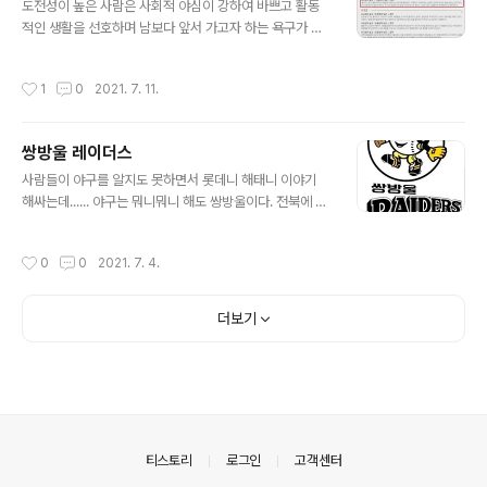
는 프레임이 먹히는 모양새다. 자유당의 텃밭인 토론토가
도전성이 높은 사람은 사회적 야심이 강하여 바쁘고 활동
있는 온타리오주에서 수성하지 못하면 자신의 요구로 열린
적인 생활을 선호하며 남보다 앞서 가고자 하는 욕구가 강
총선에서 자기가 해임되는 트뤼도 총리로서는 상상하기 싫
하기 때문에 인간관계에 머무르기 보다는 목적 달성에 매
은 상황이 연출된다. 이렇게 지지율이 떨어진 배경으로는
진하는 경향이 있습니다. 도전성이 높고 사교성이 낮은 경
작성시간
1
0
2021. 7. 11.
집값상승인 부동산 정책 실패가 크다. 물가상승..
우 스스로를 내성적이며 사교적이지 않다고 생각합니다.
머리 쓰는 일에 강하지만 행동적으로 활발하지는 않으며
감정에 치우침없이 사실과 객관적 논리에 근거한 체계적인
쌍방울 레이더스
사고를 합니다 강한 집중력과 명석한 판단력을 지니고 있
글 내용
으며 자신이 이루어야 할 일을 향해 필사적으로 매진하고
사람들이 야구를 알지도 못하면서 롯데니 해태니 이야기
다수의 사람들 앞에 서는 것을 싫어합니다 또한 꼼꼼하고
해싸는데...... 야구는 뭐니뭐니 해도 쌍방울이다. 전북에 야
치밀하게 때문에 감정이 결핍되어 있는 것처럼 보일 수 있
구명문 군산상고가 있는데 그 옆에 아주 조그맣게 전주고
습니다. 도전성이 높고 수용성이 낮은 경우 자기중심적이
야구부가 있다고 전해진다. 전고 야구부는 지역예선 거쳐
작성시간
0
0
2021. 7. 4.
고 계획과 목표를 세워 이를 과감하게 처리하고 통제합니
가는 건 군산상고에게 맨날 지니까 본선에 올라갈 수 없지
다 ..
만 화랑대기 같은 지역예선 없는 거는 4강에도 진출하고
그런 팀이다 이 두 고교 야구부 팀이 주축이 된 전설의 야구
더보기
팀이 바로 쌍방울되시겠다. 두개니까 쌍방울! (한개는 군대
도 못간다) 이 쌍방울에 전설의 선수는 죄다 있었다고 보믄
된다. 감독은 김인식 김성근 같은 그야말로 역대급 감독
에...김원형 박경완 완산특급 조규제 김기태 한대화 박노준
등 모두가 스타급이었다. 우승은 못했어도 2위와 3위도 했
었다. IMF로 모기업이 부도..
의안내
티스토리
로그인
고객센터