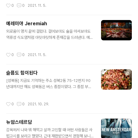
다. 덕분에 지리가 지리하지 않고 실생활에 정말 도움이 되
작성시간
0
0
2021. 11. 5.
는 실용학문인 걸 알게 되었고 실용주의자인 나는 지리라
는 과목에 빠져들었다 나뿐만이 아니고 우리반 아이중 하
나는 선생의 영향으로 지리교육과에 진학까지 했었다. 서
예레미야 Jeremiah
얀해양성 기후는 보통 대륙(유럽)의 서안에 나타나는 기후
글 내용
로 쾨펜의 기후 구분에서 온대에 속하는 기후다. 주로 남북
외로움이 명치 끝에 걸렸다. 걸어보아도 술을 마셔보아도
위 40˚~ 60˚사이인 대륙 서안에서 나타나는 기후로, 여름
역류성 식도염처럼 아릿아릿하게 존재감을 드러낸다. 예레
은 비교적 선선하고 겨울은 비교적 따뜻하며, 연교차가 작
미야가 생각났다. 성경에 나오는 예언자들중 가장 인간적
다. 바다와 편서풍의 영향 때문인데 주로 유럽의 영국, 프랑
인 고뇌를 겪었던 사람. 2021년 11월5일 금요일 성무일도
작성시간
0
0
2021. 11. 5.
스 등에서 나타난다. 서안 해양성 기..
아침기도 내용에 있는 예레미야의 찬가를 보자. (예레 14,1
7-21) 내 눈에서는 밤낮으로 눈물이 흘러 * 울음을 그칠
수가 없구나. 처녀 같은 내 딸 이 백성이 * 심하게 얻어 맞
슬픔도 힘이된다
아 치명상을 입었도다. 들에 나가 보면 칼에 맞아 죽은 사람
글 내용
들뿐이요 * 성안에 들어와 보면 굶어서 병든 사람들뿐이로
[성북동] 지금도 기억하는 주소 성북2동 75-12번지 90
다. 예언자들과 사제들은 * 알지도 못하는 나라에 끌려가는
년대까지만 해도 성북동은 버스 종점이었다. 그 종점 부근
구나. 유다 백성을 아주 저버리셨나이까 * 시온은 싫증이
에 기사식당이 몇몇 있었다. 주요 메뉴는 돼지불백 옛 보성
나셨나이까? 어찌하여 우리를 죽도록 치셨나이까 * 희망조
고, 그 당시 서울과학고와 경신고 옆에는 돈까스를 주메뉴
작성시간
0
0
2021. 10. 29.
차 없나이다. 평화가..
로 하는 가게들이 있었다. 75-12번지에서 나올때 받은 3
만원으로 짐 들어주러 와주신 그 당시 장부제 지금은 의정
부교구 장신부님과 기사식당에서 돼지불백을 먹었었다. 나
뉴암스테르담
에게 돼지불백은 뭔가 슬픈 음식이랄까 내일 도시락 반찬
글 내용
은 돼지불백이다. 일주일넘게 흐리고 바람불고 비오는 요
감옥에서 나와 뭐 해먹고 살까 고민할 때 어떤 사람들은 사
즘 슬픔으로 슬픔을 이겨볼까 아하하핫~
법고시를 보라고 했었다. 근데 재판받으면서 경험해 보니