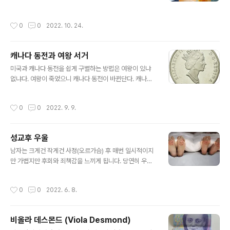
주 판매하는 리스트에 Big Apricot Fruit Saison | (5.
3% ABV, 25 IBU) 있는 걸 보다가 아 그때 그 세종이 이
작성시간
0
0
2022. 10. 24.
세종이구나 싶었다. Saison은 세송과 세종의 중간 발음 정
도 되는듯... 불어이고 영어로 하면 season이라는 말이다.
벨기에에서 처음 만든 것으로 여겨지고 Saison이 딱히 이
캐나다 동전과 여왕 서거
런거다라고 말하기엔 Variation이 무척 많다. 하지만 쓴맛
글 내용
이 적고 신맛이 있으며 과일맛이 나는 것이 주류인듯. 좀 상
미국과 캐나다 동전을 쉽게 구별하는 방법은 여왕이 있냐
쾌하다고 할까? (라거의 시원함 말고 말이다) 가벼운 느낌
없냐다. 여왕이 죽었으니 캐나다 동전이 바뀐단다. 캐나다
을 준다. 북미에서 인기있는 맥주스타일이다. 벨기에에서
시민권을 얻을 때 하는 선서도 오늘자로 바뀌었단다. 여왕
유래했다고는 하지만 미국 크..
에서 왕으로… 공화주의자인 나는 이게 무슨 지랄인가 싶
작성시간
0
0
2022. 9. 9.
다.
성교후 우울
글 내용
남자는 크게건 작게건 사정(오르가슴) 후 매번 일시적이지
만 가볍지만 후회와 죄책감을 느끼게 됩니다. 당연히 우울
해지지요. 이는 실제로 혈중에 프로락틴이라는 호르몬이
급격히 상승해서 일어나는 현상이기도 한데 대부분 이를
작성시간
0
0
2022. 6. 8.
진화성학적으로 풀이 합니다. 대부분의 동물들이 교미 중
에 더 죽음의 위험에 처하기 때문에 종족보존을 위해 하기
는 하지만 가능한 빨리 마치고 돌아서 가게 되어 있습니다.
비올라 데스몬드 (Viola Desmond)
이를 위한 방책이라는 것입니다. 남자들의 조루가 여기서
글 내용