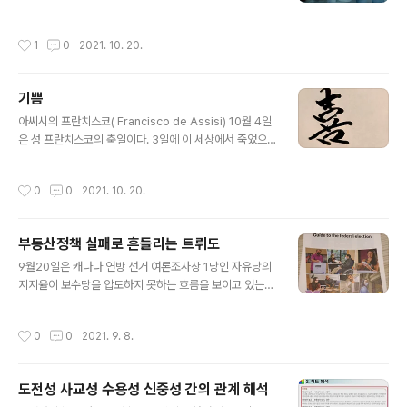
검사라는 놈들이 제일 주옥같고 그 다음이 수사관 그리고
일부 판사가 그랬다. 그리고 감옥과 수용소에서 겪은 범죄
작성시간
1
0
2021. 10. 20.
자들을 평생 상대하면서 사는 것도 자신없었다. IMF라 기
업에서는 뽑는 인원이 0명이었다. 공무원은 전과자라 자격
미달이고..... 그 때 드라마 ER을 보았다. 이거다 싶었다. 그
기쁨
래서 예과 1학년때 학교돈 받아 예일대 응급의학과로 2주
글 내용
견학도 갔을 정도로 응급의학에 매료되었었다. 힘든만큼
아씨시의 프란치스코( Francisco de Assisi) 10월 4일
보람찰 것 같았달까... 물론 현실은 그렇지 않지만.... 이런저
은 성 프란치스코의 축일이다. 3일에 이 세상에서 죽었으
런 이유로 병원 드라마는 잘 보지 않는데 넷플릭스에서 눈
므로 4일을 천상탄일로 생각해서 4일을 축일로 지낸다. 세
길을 끌길래 뉴암스테르담이라는 공립병원 스토리를 보고
계사 책에 등장하는 천주교 성인은 대략 5명쯤 된다. 아타
작성시간
0
0
2021. 10. 20.
있다. 공립병원의 존재 이..
나시우스 - 신약성서를 현재의 27권으로 확정하고 예수의
신성을 부정한 아리우스에 맞서 현재의 교리를 확정했다.
베네딕토 - 지금의 서양식 수도생활을 확립한 수도자 이냐
부동산정책 실패로 흔들리는 트뤼도
시오 - 현재 가장 강력한 수도회 중 하나인 예수회를 설립
글 내용
해 가톨릭을 위협하는 세력으로 부터 교회를 수호하는 역
9월20일은 캐나다 연방 선거 여론조사상 1당인 자유당의
할을 함 토마스 아퀴나스 - 도미니코 수도회 소속으로 신학
지지율이 보수당을 압도하지 못하는 흐름을 보이고 있는
대전의 저자 프란치스코 - 부패하던 가톨릭 교회를 개혁하
가운데 치러지는 선거. 자유당이 상대적으로 진보성향의
고자 가난의 정신을 중세 사람들에게 설파한 '신비주의자'
밴쿠버가 있는 브리티시 컬럼비아 주에서 보수당에 지지율
작성시간
0
0
2021. 9. 8.
내가 기억하는 교과서적 ..
을 역전 당하면서 힘들어진 측면이 있다. 이번 선거는 트뤼
도 총리의 조기 총선 요구로 사이먼 총독이 의회 해산을 해
치러지는 것. 야당의 코로나19 위기 상황이 끝나지 않았음
도전성 사교성 수용성 신중성 간의 관계 해석
에도 트뤼도가 의석 증가를 위해 조기 총선을 하는 것이라
글 내용