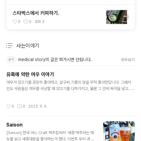
스타벅스에서 커피하기.
0
0
조회
3
사는이야기
분류 전체보기
주요 글 목록
medical story의 글은 퍼가시면 안됩니다.
모두보기
공지
유혹에 약한 여우 이야기
글 내용
여우가 양고기를 굉장히 좋아하고, 살구씨 기름의 향을 무척 좋아한답니다. 그래서
인도 사람들은 여우를 사냥할 때 양고기를 다져가지고, 물론 그 안에 독약을 넣고.. 거
기에 살구씨 기름을 발라서 여우가 다니는 길목에 보기좋게 놓아 둡니다. 그런데 여
우가 왜 여우겠습니까.. 딱 보고 눈치를 채는 거죠. 왜 뜬금없이 내가 가장 좋아하는
작성시간
0
0
2023. 9. 4.
고기에 내가 가장 좋아하는 기름을 바른 것이 왜 내가 좋아하는 길목에 놓여 있겠는
가? 딱 안다는 거죠, 미끼라는 것을.. 그렇게 알면 안 걸려들어야 하는데, 상당수의 여
우들이 알면서도 걸려든다는 겁니다. 먹으면 죽는 걸 아는데 처음부터 덥석 물리는
Saison
없죠. 처음엔 그냥 갑니다.. '아 저건 사람들이 나를 잡으려고 놓은 거다.' 그런데 유혹
글 내용
이 너무너무 강하니까 생각을 하는 거예요...
[Saison] 한국 어느 Craft 맥주집에서 '세종'맥주라는 메
뉴를 보고 세종대왕을 좋아하는가 했다. 이번주 우리 과 맥