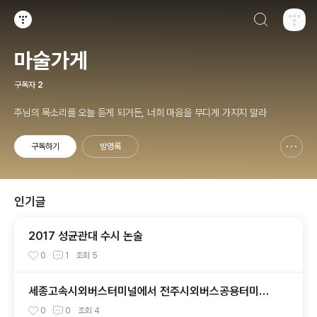
검색하기
티스토리
마술가게
구독자
2
주님의 목소리를 오늘 듣게 되거든, 너희 마음을 무디게 가지지 말라
구독하기
방명록
신고하기 레이어
열기
인기글
2017 성균관대 수시 논술
0
1
조회
5
세종고속시외버스터미널에서 전주시외버스공용터미널
가는 시외버스 시간표
0
0
조회
4