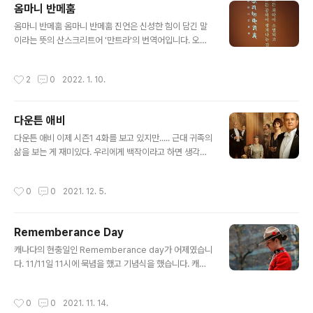
옴마니 반메훔
의 입장을 생각해 볼 여지는 있으나 어린이의 빰에 염산(진
글 내용
짜 염산이라면 이건 큰 문제) 혹은 초산은으로 도적이라고
옴마니 반메훔 옴마니 반메훔 진언은 신성한 힘이 담긴 말
써서 땡볕에 1시간이나 세워 두었다는 건 이해하기 힘들다.
이라는 뜻의 산스크리트어 '만트라'의 번역어입니다. 오롯
북한에서는 이 사건을 교과서에 미국인 선교사가 사과를
이 한마음으로 진언을 외우면 깨달음에 이른다고 하죠. 천
주운 한 어린이를 개로 물어뜯게 하다못해 그의 이마에 청
수경에서 접하게 되는 진언중에 나오는데 드라마중 궁예의
작성시간
2
0
2022. 1. 10.
강수로 ‘도적..
대사로 유명해졌죠. 옴마니 반메훔 옴마니 반메홈
다운튼 애비
글 내용
다운튼 애비 이제 시즌1 4화를 보고 있지만..... 근대 귀족의
삶을 보는 게 재미있다. 우리에게 백작이라고 하면 생각나
는 게 이완용 백작이라는 게 더러운 현실 ㅜㅜ 사람들이 반
듯반듯 예절을 지키는 게 관전 포인트랄까 내가 좀 가식적
작성시간
0
0
2021. 12. 5.
이어서인지 천주교가 좋은 이유 중 하나가 전례때문일 것
이다. 보통 전례라고 하면 베네딕토회를 떠올리게 되는데
막상 왜관의 베네딕토 수도원에서도 외국의 베네딕토 수도
Rememberance Day
원에서도 생각보다 실망스런 전례를 보았다. 오히려 교황
글 내용
청 전례나 서울 신학교 전례가 마음에 들었다. 이런 걸 보면
캐나다의 현충일인 Rememberance day가 어제였습니
내가 얼마나 허세가 많은지 알수 있기는 하다. 전례가 반듯
다. 11/11일 11시에 묵념을 했고 기념식을 했습니다. 캐나
반듯하려면 반복적인 연습과 규율이 필요하다. 우리가 일
다뿐만 아니라 영연방에서는 다같이 하는 것 같습니다. 리
상적으로 기도하는 때는 진심어린 마음이 중요하겠지만 부
멤버런스 데이 상징인 red puppy를 가슴에 패용하고 다
작성시간
0
0
2021. 11. 14.
활이나 성탄...사제 서품등의 큰 이..
니는 사람도 많았습니다. 쿠데타나 민간인학살같은 불명예